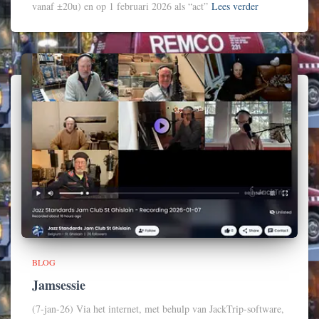
vanaf ±20u) en op 1 februari 2026 als “act”
Lees verder
BLOG
Jamsessie
(7-jan-26) Via het internet, met behulp van JackTrip-software,