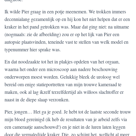
Ik wilde Pier graag in een potje meenemen. We trokken immers
decennialang gezamenlijk op en hij kon het niet helpen dat er een
kraker in het pand getrokken was. Maar dat ging niet: na uitname
(nogmaals: zie de afbeelding) zou er op het lijk van Pier een
autopsie plaatsvinden, teneinde vast te stellen van welk model en
typenummer hier sprake was.
En dat noodzaakte tot het in plakjes opdelen van het orgaan,
waarna het onder een microscoop aan nadere beschouwing
onderworpen moest worden. Gelukkig bleek de uroloog wel
bereid om enige statieportretten van mijn trouwe kameraad te
maken, ook al lag ikzelf terzelfdertijd als willoos slachtoffer er
naast in de diepe slaap verzonken.
Pier, jongen… Het ga je goed. Je hebt tot de laatste seconde trouw
mijn bloed gereinigd (ik heb de resultaten van je arbeid zelfs via
een cameraatje aanschouwd!) en je niet in de luren laten leggen
door die vermaledijde kraker. Die, zo schijnt het, wellicht al meer