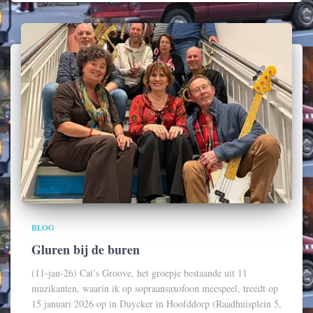
BLOG
Gluren bij de buren
(11-jan-26) Cat’s Groove, het groepje bestaande uit 11
muzikanten, waarin ik op sopraansaxofoon meespeel, treedt op
15 januari 2026 op in Duycker in Hoofddorp (Raadhuisplein 5,