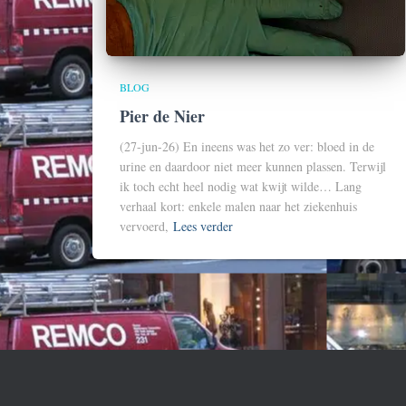
BLOG
Pier de Nier
(27-jun-26) En ineens was het zo ver: bloed in de
urine en daardoor niet meer kunnen plassen. Terwijl
ik toch echt heel nodig wat kwijt wilde… Lang
verhaal kort: enkele malen naar het ziekenhuis
vervoerd,
Lees verder