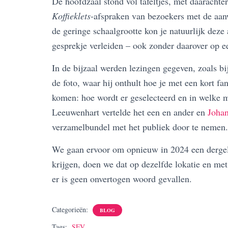
De hoofdzaal stond vol tafeltjes, met daarachte
Koffieklets
-afspraken van bezoekers met de aan
de geringe schaalgrootte kon je natuurlijk dez
gesprekje verleiden – ook zonder daarover op ee
In de bijzaal werden lezingen gegeven, zoals b
de foto, waar hij onthult hoe je met een kort fa
komen: hoe wordt er geselecteerd en in welke 
Leeuwenhart vertelde het een en ander en
Johan
verzamelbundel met het publiek door te nemen.
We gaan ervoor om opnieuw in 2024 een dergelij
krijgen, doen we dat op dezelfde lokatie en met 
er is geen onvertogen woord gevallen.
Categorieën:
BLOG
Tags:
SFV