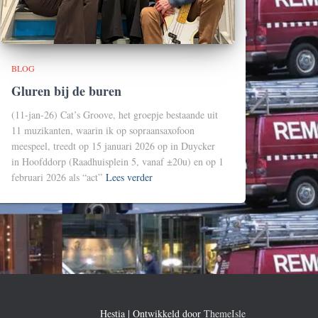
BLOG
Gluren bij de buren
(11-jan-26) Cat’s Groove, het groepje bestaande uit
11 muzikanten, waarin ik op sopraansaxofoon
meespeel, treedt op 15 januari 2026 op in Duycker
in Hoofddorp (Raadhuisplein 5, vanaf ±20u) en op 1
februari 2026 als “act”
Lees verder
Hestia | Ontwikkeld door
ThemeIsle