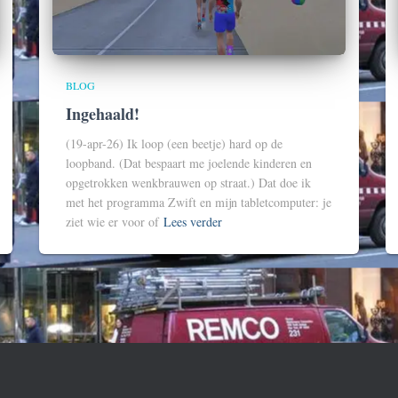
BLOG
Ingehaald!
(19-apr-26) Ik loop (een beetje) hard op de
loopband. (Dat bespaart me joelende kinderen en
opgetrokken wenkbrauwen op straat.) Dat doe ik
met het programma Zwift en mijn tabletcomputer: je
ziet wie er voor of
Lees verder