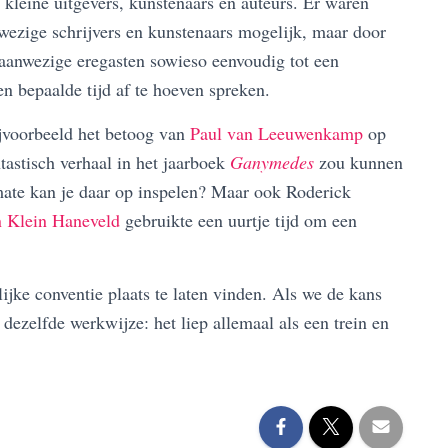
r kleine uitgevers, kunstenaars en auteurs. Er waren
wezige schrijvers en kunstenaars mogelijk, maar door
e aanwezige eregasten sowieso eenvoudig tot een
n bepaalde tijd af te hoeven spreken.
ijvoorbeeld het betoog van
Paul van Leeuwenkamp
op
ntastisch verhaal in het jaarboek
Ganymedes
zou kunnen
mate kan je daar op inspelen? Maar ook Roderick
 Klein Haneveld
gebruikte een uurtje tijd om een
ke conventie plaats te laten vinden. Als we de kans
dezelfde werkwijze: het liep allemaal als een trein en