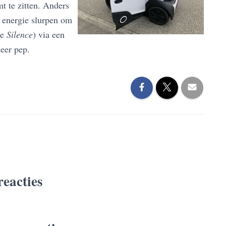
mt te zitten. Anders
 energie slurpen om
de
Silence
) via een
eer pep.
reacties