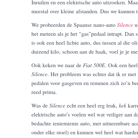
Inruilen en een elektrische auto uitzoeken. Ma
meestal over kleine afstanden. Dus we kunnen 
We probeerden de Spaanse nano-auto
Silence
ui
het meteen als je het “gas”pedaal intrapt. Dan s
is ook een heel lichte auto, dus tussen al die
duizend kilo, schoon aan de haak, voel je je me
Ook keken we naar de
Fiat 500E
. Ook een heel
Silence
. Het probleem was echter dat ik er met
pedalen voor gasgeven en remmen zich zo’n bee
reed prima.
Was de
Silence
echt een heel erg leuk,
kek
karre
elektrische auto’s voelen wel wat veiliger aan d
bedachte ieniemienie auto, met uitneembare acc
onder elke stoel) en kunnen wel heel wat harde