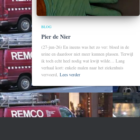
BLOG
Pier de Nier
(27-jun-26) En ineens was het zo ver: bloed in de
urine en daardoor niet meer kunnen plassen. Terwijl
ik toch echt heel nodig wat kwijt wilde… Lang
verhaal kort: enkele malen naar het ziekenhuis
vervoerd,
Lees verder