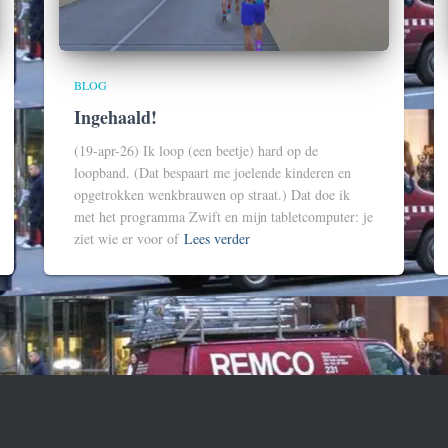
BLOG
Ingehaald!
(19-apr-26) Ik loop (een beetje) hard op de
loopband. (Dat bespaart me joelende kinderen en
opgetrokken wenkbrauwen op straat.) Dat doe ik
met het programma Zwift en mijn tabletcomputer: je
ziet wie er voor of
Lees verder