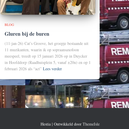
BLOG
Gluren bij de buren
(11-jan-26) Cat’s Groove, het groepje bestaande uit
11 muzikanten, waarin ik op sopraansaxofoon
meespeel, treedt op 15 januari 2026 op in Duycker
in Hoofddorp (Raadhuisplein 5, vanaf ±20u) en op 1
februari 2026 als “act”
Lees verder
Hestia | Ontwikkeld door
ThemeIsle