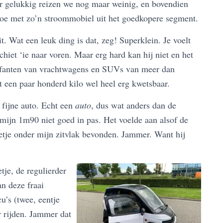
ar gelukkig reizen we nog maar weinig, en bovendien
toe met zo’n stroommobiel uit het goedkopere segment.
t. Wat een leuk ding is dat, zeg! Superklein. Je voelt
chiet ‘ie naar voren. Maar erg hard kan hij niet en het
 olifanten van vrachtwagens en SUVs van meer dan
t een paar honderd kilo wel heel erg kwetsbaar.
 fijne auto. Echt een
auto
, dus wat anders dan de
 mijn 1m90 niet goed in pas. Het voelde aan alsof de
tje onder mijn zitvlak bevonden. Jammer. Want hij
tje, de regulierder
an deze fraai
u’s (twee, eentje
r rijden. Jammer dat