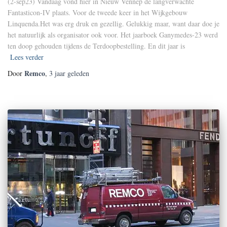
(2-sep23) Vandaag vond hier in Nieuw Vennep de langverwachte
Fantasticon-IV plaats. Voor de tweede keer in het Wijkgebouw
Linquenda.Het was erg druk en gezellig. Gelukkig maar, want daar doe je
het natuurlijk als organisator ook voor. Het jaarboek Ganymedes-23 werd
ten doop gehouden tijdens de Terdoopbestelling. En dit jaar is
Lees verder
Remco
Door
,
3 jaar
geleden