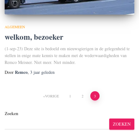
ALGEMEEN
welkom, bezoeker
(1-sep-23) Deze site is bedoeld om nieuwsgierigen in de gelegenheid te
stellen in enige mate kennis te maken met de wederwaardigheden van
Remco Meisner. Niet meer. Niet minder.
Remco
Door
,
3 jaar
geleden
Berichten
VORIGE
1
2
3
paginering
Zoeken
ZOEKEN