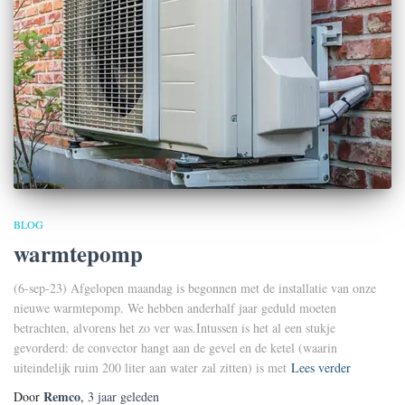
BLOG
warmtepomp
(6-sep-23) Afgelopen maandag is begonnen met de installatie van onze
nieuwe warmtepomp. We hebben anderhalf jaar geduld moeten
betrachten, alvorens het zo ver was.Intussen is het al een stukje
gevorderd: de convector hangt aan de gevel en de ketel (waarin
uiteindelijk ruim 200 liter aan water zal zitten) is met
Lees verder
Remco
Door
,
3 jaar
geleden