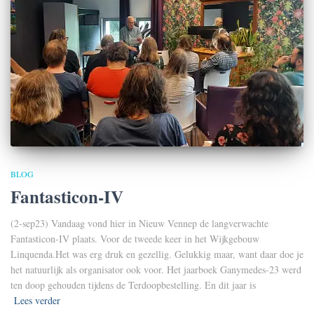
BLOG
Fantasticon-IV
(2-sep23) Vandaag vond hier in Nieuw Vennep de langverwachte
Fantasticon-IV plaats. Voor de tweede keer in het Wijkgebouw
Linquenda.Het was erg druk en gezellig. Gelukkig maar, want daar doe je
het natuurlijk als organisator ook voor. Het jaarboek Ganymedes-23 werd
ten doop gehouden tijdens de Terdoopbestelling. En dit jaar is
Lees verder