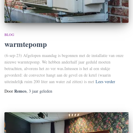
BLOG
warmtepomp
(6-sep-23) Afgelopen maandag is begonnen met de installatie van onze
nieuwe warmtepomp. We hebben anderhalf jaar geduld moeten
betrachten, alvorens het zo ver was.Intussen is het al een stukje
gevorderd: de convector hangt aan de gevel en de ketel (waarin
uiteindelijk ruim 200 liter aan water zal zitten) is met
Lees verder
Remco
Door
,
3 jaar
geleden