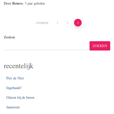
Remco
Door
,
3 jaar
geleden
Berichten
VORIGE
1
2
3
paginering
Zoeken
ZOEKEN
recentelijk
Pier de Nier
Ingehaald!
Gluren bij de buren
Jamsessie